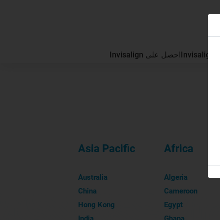
In
احصل على Invisalign
Asia Pacific
Africa
Australia
Algeria
China
Cameroon
Hong Kong
Egypt
India
Ghana