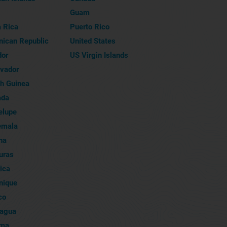
Guam
 Rica
Puerto Rico
ican Republic
United States
dor
US Virgin Islands
lvador
h Guinea
ada
elupe
emala
na
uras
ica
nique
co
ragua
ma