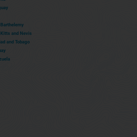
guay
 Barthelemy
 Kitts and Nevis
dad and Tobago
uay
zuela