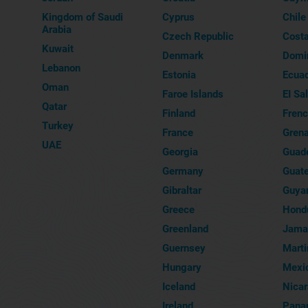
Kingdom of Saudi
Cyprus
Chile
Arabia
Czech Republic
Costa
Kuwait
Denmark
Domin
Lebanon
Estonia
Ecua
Oman
Faroe Islands
EI Sa
Qatar
Finland
Frenc
Turkey
France
Gren
UAE
Georgia
Guad
Germany
Guat
Gibraltar
Guya
Greece
Hond
Greenland
Jama
Guernsey
Marti
Hungary
Mexi
Iceland
Nica
Ireland
Pana