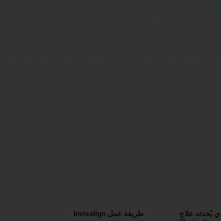
ي يُحدثه علاج
طريقة عمل Invisalign