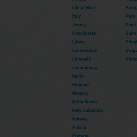
Isle of Man
Para
Italy
Peru
Jersey
Saint
Kazakhstan
Saint
Latvia
Trini
Lichtenstein
Urug
Lithuania
Vene
Luxembourg
Malta
Moldova
Monaco
Netherlands
New Caledonia
Norway
Poland
Portugal