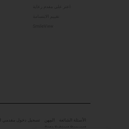
اعثر على مقدم رعاية
تقييم الابتسامة
SmileView
الأسئلة الشائعة
المِهن
تسجيل دخول مقدمي ال
Data Subject Request