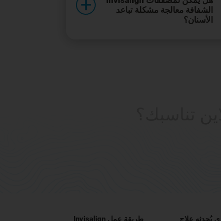
هل يمكن لمصففات Invisalign
الشفافة معالجة مشكلة تباعد
الأسنان؟
اين تناسبك؟
ي يُحدثه علاج
طريقة عمل Invisalign