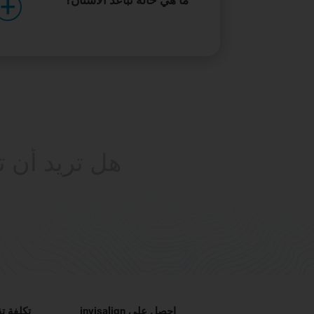
ما هي حالة تباعد الأسنان؟
هل تريد أن ت
احصل على invisalign
تكلفة ت