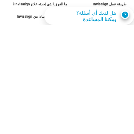
طريقة عمل Invisalign
ما الفرق الذي يُحدثه علاج Invisalign؟
هل لديك أي أسئلة؟
الحالات القابلة للعلاج
تكلفة تقويم الأسنان من Invisalign
يمكننا المساعدة
احصل على invisalign
اعثر على مقدم رعاية
تقييم الابتسامة
SmileView
الأسئلة الشائعة
المِهن
تسجيل دخول مقدمي الرعاية
شروط الاستخدام
سياسة الخصوصية
Data Subject Request
الكويت‎
© Invisalign.com 2026