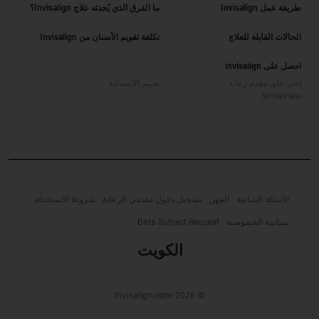
طريقة عمل Invisalign
ما الفرق الذي يُحدثه علاج Invisalign؟
الحالات القابلة للعلاج
تكلفة تقويم الأسنان من Invisalign
احصل على invisalign
اعثر على مقدم رعاية
تقييم الابتسامة
SmileView
الأسئلة الشائعة
المِهن
تسجيل دخول مقدمي الرعاية
شروط الاستخدام
سياسة الخصوصية
Data Subject Request
الكويت‎
© Invisalign.com 2026