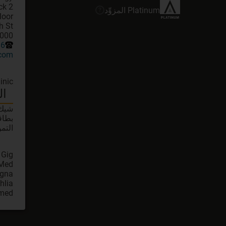
Platinum
المزوِّد
?
ahboula, KW
86
.com
inic
ال
شيك
بطاق
التم
Gig
Med
igna
hlia
med