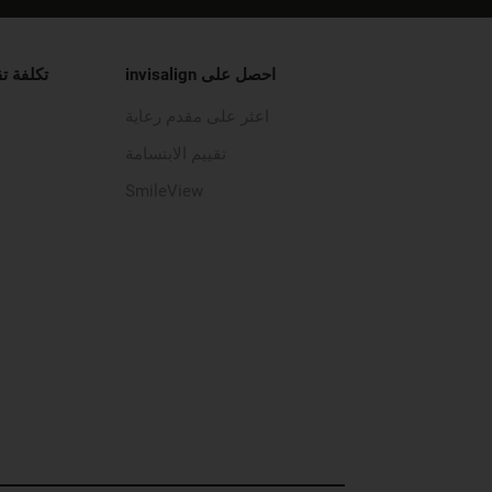
احصل على invisalign
تكلفة ت
اعثر على مقدم رعاية
تقييم الابتسامة
SmileView