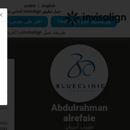
arabic
english
|
حمل تطبيق Invisalign الخاص بنا
هل يناسبك علاج Invisalign؟
اعثر على مقدم رعاية Invisalign
طريقة عمل Invisalign
ما الفرق الذي يُح
r: 1
Abdulrahman
نتيجة
alrefaie
طبيب أسنان