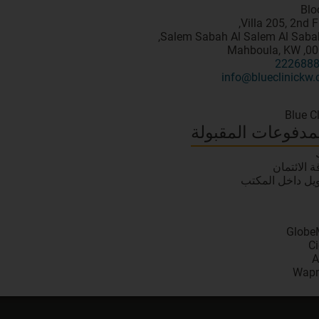
00000, M
222688
info@blueclinickw
Blue Cl
مدفوعات المقبولة
ة الائتمان
ويل داخل المكتب
Globe
C
A
Wap