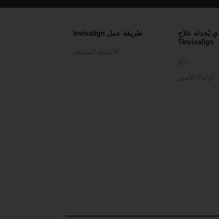
ي يُحدثه علاج
طريقة عمل Invisalign
Invisalign؟
الأسئلة الشائعة
بالغ
أولياء الأمور