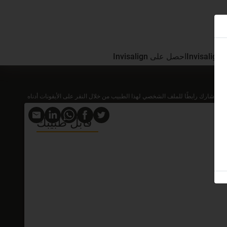
In
احصل على Invisalign
شارك رابطًا للملف الشخصي لهذا الطبيب من خلال النقر على الأيقونات أدناه
قابل طبيبك