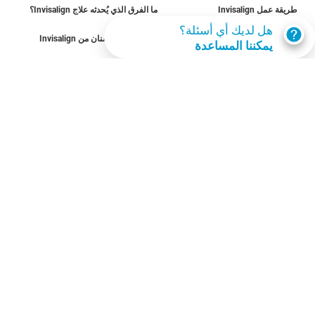
طريقة عمل Invisalign
ما الفرق الذي يُحدثه علاج Invisalign؟
هل لديك أي أسئلة؟
الحالات القابلة للعلاج
تكلفة تقويم الأسنان من Invisalign
يمكننا المساعدة
احصل على invisalign
اعثر على مقدم رعاية
تقييم الابتسامة
SmileView
الأسئلة الشائعة
المِهن
تسجيل دخول مقدمي الرعاية
شروط الاستخدام
سياسة الخصوصية
Data Subject Request
الكويت‎
© Invisalign.com 2026