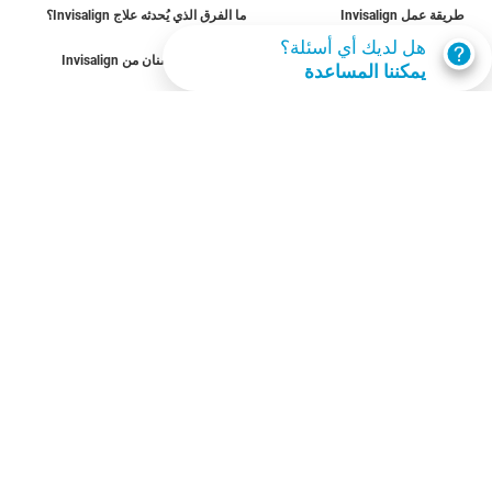
طريقة عمل Invisalign
ما الفرق الذي يُحدثه علاج Invisalign؟
هل لديك أي أسئلة؟
الحالات القابلة للعلاج
تكلفة تقويم الأسنان من Invisalign
يمكننا المساعدة
احصل على invisalign
اعثر على مقدم رعاية
تقييم الابتسامة
SmileView
الأسئلة الشائعة
المِهن
تسجيل دخول مقدمي الرعاية
شروط الاستخدام
سياسة الخصوصية
Data Subject Request
الكويت‎
© Invisalign.com 2026