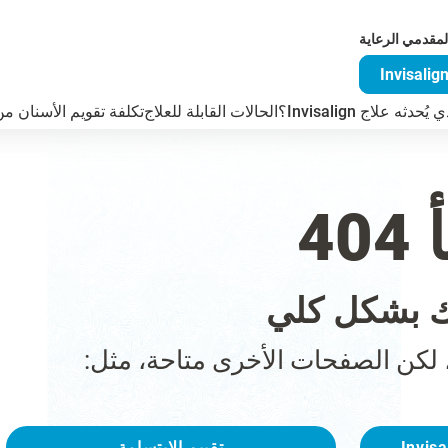
لمقدمي الرعاية
دثه علاج Invisalign؟
الحالات القابلة للعلاج
تكلفة تقويم الأسنان من visalign
4
 بشكل كلي
 لكن الصفحات الأخرى متاحة، مثل:
تقييم الابتسامة