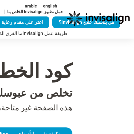
arabic
english
|
حمل تطبيق Invisalign الخاص بنا
هل يناسبك علاج Invisalign؟
اعثر على مقدم رعاية Invisalign
طريقة عمل Invisalign
ما الفرق الذي يُح
كود الخطأ 04
تخلص من عبوسك
هذه الصفحة غير متاحة،
تكلفة تقويم الأسنان من Invisalign