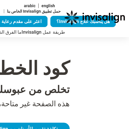
arabic
english
|
حمل تطبيق Invisalign الخاص بنا
هل يناسبك علاج Invisalign؟
اعثر على مقدم رعاية Invisalign
طريقة عمل Invisalign
ما الفرق الذي يُح
كود الخطأ 04
تخلص من عبوسك
هذه الصفحة غير متاحة،
تكلفة تقويم الأسنان من Invisalign