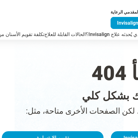
لمقدمي الرعاية
دثه علاج Invisalign؟
الحالات القابلة للعلاج
تكلفة تقويم الأسنان من visalign
4
 بشكل كلي
 لكن الصفحات الأخرى متاحة، مثل:
تقييم الابتسامة