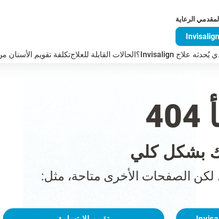
لمقدمي الرعاية
دثه علاج Invisalign؟
الحالات القابلة للعلاج
تكلفة تقويم الأسنان من visalign
4
 بشكل كلي
 لكن الصفحات الأخرى متاحة، مثل:
تقييم الابتسامة