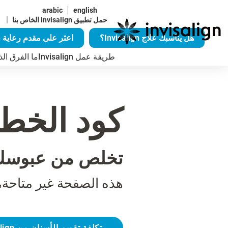
arabic
english
|
حمل تطبيق Invisalign الخاص بنا
هل يناسبك علاج Invisalign؟
اعثر على مقدم رعاية Invisalign
طريقة عمل Invisalign
ما الفرق الذي يُح
كود الخطأ 04
تخلص من عبوسك
هذه الصفحة غير متاحة،
تكلفة تقويم الأسنان من Invisalign