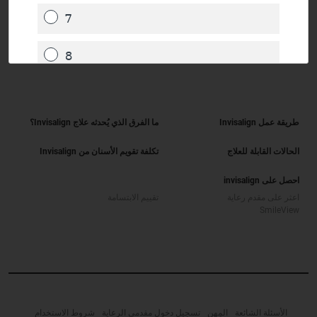
طريقة عمل Invisalign
ما الفرق الذي يُحدثه علاج Invisalign؟
الحالات القابلة للعلاج
تكلفة تقويم الأسنان من Invisalign
احصل على invisalign
اعثر على مقدم رعاية
تقييم الابتسامة
SmileView
الأسئلة الشائعة
المِهن
تسجيل دخول مقدمي الرعاية
شروط الاستخدام