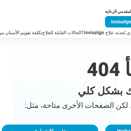
لمقدمي الرعاية
دثه علاج Invisalign؟
الحالات القابلة للعلاج
تكلفة تقويم الأسنان من visalign
4
 بشكل كلي
 لكن الصفحات الأخرى متاحة، مثل:
تقييم الابتسامة