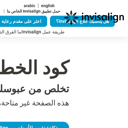
arabic
english
|
حمل تطبيق Invisalign الخاص بنا
هل يناسبك علاج Invisalign؟
اعثر على مقدم رعاية Invisalign
طريقة عمل Invisalign
ما الفرق الذي يُح
كود الخطأ 04
تخلص من عبوسك
هذه الصفحة غير متاحة،
تكلفة تقويم الأسنان من Invisalign